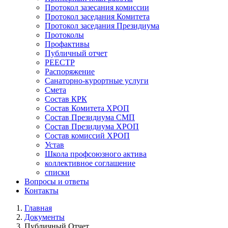
Протокол зазесания комиссии
Протокол заседания Комитета
Протокол заседания Президиума
Протоколы
Профактивы
Публичный отчет
РЕЕСТР
Распоряжение
Санаторно-курортные услуги
Смета
Состав КРК
Состав Комитета ХРОП
Состав Президиума СМП
Состав Президиума ХРОП
Состав комиссий ХРОП
Устав
Школа профсоюзного актива
коллективное соглашение
списки
Вопросы и ответы
Контакты
Главная
Документы
Строка
Публичный Отчет