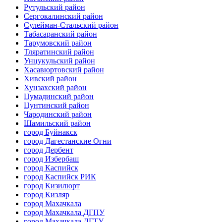
Рутульский район
Сергокалинский район
Сулейман-Стальский район
Табасаранский район
Тарумовский район
Тляратинский район
Унцукульский район
Хасавюртовский район
Хивский район
Хунзахский район
Цумадинский район
Цунтинский район
Чародинский район
Шамильский район
город Буйнакск
город Дагестанские Огни
город Дербент
город Избербаш
город Каспийск
город Каспийск РИК
город Кизилюрт
город Кизляр
город Махачкала
город Махачкала ДГПУ
город Махачкала ДГТУ