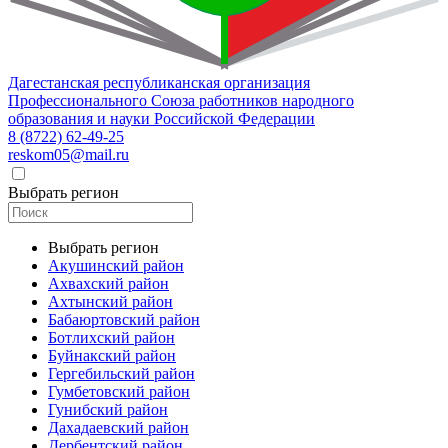
Дагестанская республиканская организация
Профессионального Союза работников народного
образования и науки Российской Федерации
8 (8722) 62-49-25
reskom05@mail.ru
Выбрать регион
Выбрать регион
Акушинский район
Ахвахский район
Ахтынский район
Бабаюртовский район
Ботлихский район
Буйнакский район
Гергебильский район
Гумбетовский район
Гунибский район
Дахадаевский район
Дербентский район