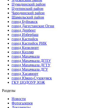
Цумадинский район
Цунтинский район
Чародинский район
Шамильский район
город Буйнакск
город Дагестанские Огни
город Дербент
город Избербаш
город Каспийск
город Каспийск РИК
город Кизилюрт
город Кизляр
город Махачкала
город Махачкала ДГПУ
город Махачкала ДГТУ
город Махачкала ДГУ
город Хасавюрт
город Южно-Сухокумск
ГКУ ЦОДОУР ЗОЖ
Разделы
Новости
Фотогалерея
Документы