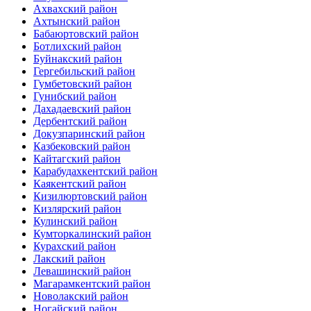
Ахвахский район
Ахтынский район
Бабаюртовский район
Ботлихский район
Буйнакский район
Гергебильский район
Гумбетовский район
Гунибский район
Дахадаевский район
Дербентский район
Докузпаринский район
Казбековский район
Кайтагский район
Карабудахкентский район
Каякентский район
Кизилюртовский район
Кизлярский район
Кулинский район
Кумторкалинский район
Курахский район
Лакский район
Левашинский район
Магарамкентский район
Новолакский район
Ногайский район