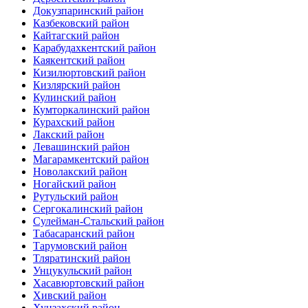
Докузпаринский район
Казбековский район
Кайтагский район
Карабудахкентский район
Каякентский район
Кизилюртовский район
Кизлярский район
Кулинский район
Кумторкалинский район
Курахский район
Лакский район
Левашинский район
Магарамкентский район
Новолакский район
Ногайский район
Рутульский район
Сергокалинский район
Сулейман-Стальский район
Табасаранский район
Тарумовский район
Тляратинский район
Унцукульский район
Хасавюртовский район
Хивский район
Хунзахский район