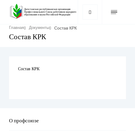
Перейти
к
Дагестанская республиканская организация
Профессионального Союза работников народного
образования и науки Российской Федерации
основному
содержанию
Строка
Состав КРК
Главная
Документы
навигации
Состав КРК
Состав КРК
О профсоюзе